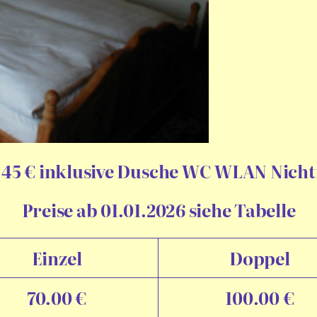
 45 € inklusive Dusche WC WLAN
Nich
Preise ab 01.01.2026
siehe Tabelle
Einzel
Doppel
70.00 €
100.00 €