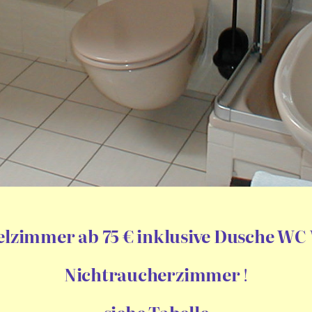
lzimmer ab 75 € inklusive Dusche W
Nichtraucherzimmer
!