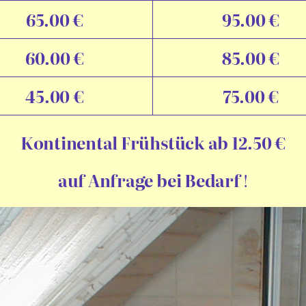
65.00 €
95.00 €
60.00 €
85.00 €
45.00 €
75.00 €
Kontinental Frühstück ab 12.50 €
auf Anfrage bei Bedarf
!