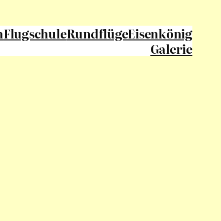
m
Flugschule
Rundflüge
Eisenkönig
Galerie